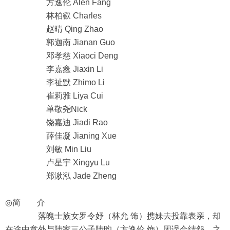
方逸伦 Alen Fang
林柏叡 Charles
赵晴 Qing Zhao
郭迦南 Jianan Guo
邓孝慈 Xiaoci Deng
李嘉鑫 Jiaxin Li
李祉默 Zhimo Li
崔莉雅 Liya Cui
单敬尧Nick
饶嘉迪 Jiadi Rao
薛佳凝 Jianing Xue
刘敏 Min Liu
卢星宇 Xingyu Lu
郑湫泓 Jade Zheng
◎简 介
落魄士族女罗令妤（林允 饰）携妹去投靠表亲，却
在途中意外与陆家三公子陆昀（方逸伦 饰）因误会结怨。之