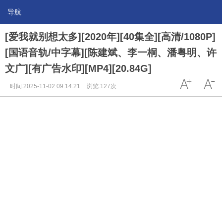
导航
[爱我就别想太多][2020年][40集全][高清/1080P]
[国语音轨/中字幕][陈建斌、李一桐、潘粤明、许
文广][有广告水印][MP4][20.84G]
时间:2025-11-02 09:14:21
浏览:127次