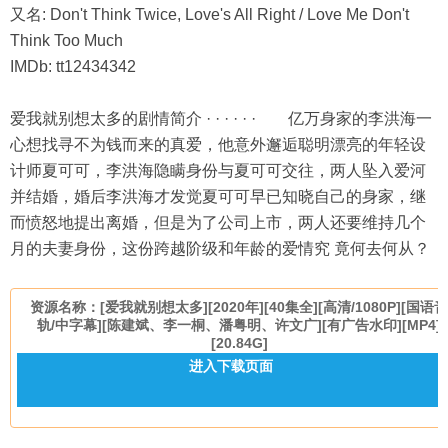
又名: Don't Think Twice, Love's All Right / Love Me Don't
Think Too Much
IMDb: tt12434342
爱我就别想太多的剧情简介 · · · · · · 亿万身家的李洪海一
心想找寻不为钱而来的真爱，他意外邂逅聪明漂亮的年轻设
计师夏可可，李洪海隐瞒身份与夏可可交往，两人坠入爱河
并结婚，婚后李洪海才发觉夏可可早已知晓自己的身家，继
而愤怒地提出离婚，但是为了公司上市，两人还要维持几个
月的夫妻身份，这份跨越阶级和年龄的爱情究 竟何去何从？
资源名称：[爱我就别想太多][2020年][40集全][高清/1080P][国语
轨/中字幕][陈建斌、李一桐、潘粤明、许文广][有广告水印][MP4]
[20.84G]
进入下载页面