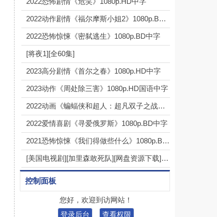
2022恐怖剧情《危笑》1080p.HD中字
2022动作剧情《福尔摩斯小姐2》1080p.BD中英双字
2022恐怖惊悚《密弑逃生》1080p.BD中字
[将夜1][全60集]
2023高分剧情《首尔之春》1080p.HD中字
2023动作《周处除三害》1080p.HD国语中字
2022动画《蝙蝠侠和超人：超凡双子之战》1080p.BD中英双字
2022爱情喜剧《寻爱俄罗斯》1080p.BD中字
2021恐怖惊悚《我们得做些什么》1080p.BD中英双字
[美国电视剧][加里森敢死队][网盘资源下载][高清MP4/...
控制面板
您好，欢迎到访网站！
登录后台
查看权限