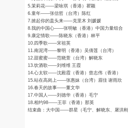
5.茉莉花——梁咏琪（香港）瞿颖
6.童年——张信哲（台湾）陈红
7.掀起你的盖头来——克里木 刘媛媛
8.我的中国心——张明敏（香港）中国力量组合
9.康定情歌——陈晓东（香港）林平
10.四季歌——宋祖英
11.南泥湾——黎明（香港）吴倩莲（台湾）
12.甜蜜蜜——范晓萱（台湾）解晓东
13.饮酒歌——刘维维 王霞
14.心太软——沈殿霞（香港）曾志伟（香港）
15.站在高岗上——张惠妹（台湾）眉佳 谢雨欣
16.春天的故事——董文华
17.中国人——刘德华（香港）毛宁
18.相约98——王菲（香港）那英
结束曲：大中国——群星（毛宁、解晓东、屠洪