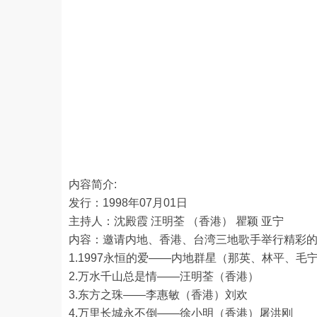
内容简介:
发行：1998年07月01日
主持人：沈殿霞 汪明荃 （香港） 瞿颖 亚宁
内容：邀请内地、香港、台湾三地歌手举行精彩
1.1997永恒的爱——内地群星（那英、林平、
2.万水千山总是情——汪明荃（香港）
3.东方之珠——李惠敏（香港）刘欢
4.万里长城永不倒——徐小明（香港）屠洪刚