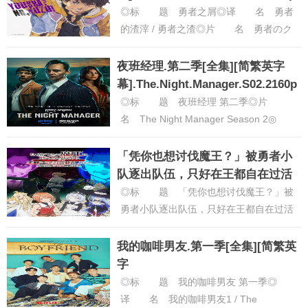
◎标 题 勇者之屑◎译 名 勇者
的渣滓 / 勇者之渣◎片 名 勇者のク
ズ◎年 代 2026◎产 地 日本
◎类 别 动画◎语 言......
[详细]
夜班经理.第二季[全集][简繁英字
幕].The.Night.Manager.S02.2160p
◎标 题 夜班经理 第二季◎片
名 The Night Manager Season 2◎
年 代 2026◎产 地 英国 / 美
国◎......
[详细]
「凭你也想讨伐魔王？」被勇者小
队逐出队伍，只好在王都自在过活
[全集][中文字幕].1080p
◎标 题 「凭你也想讨伐魔王？」被
勇者小队逐出队伍，只好在王都自在过活
◎译 名 「你这种家伙别想打赢魔
王」被攻略厨踢出了勇者队伍，想在
我的咖啡男友.第一季[全集][简繁英
王......
[详细]
字
幕].The.Boyfriend.S02.2024.1080p
◎标 题 我的咖啡男友 第一季◎
译 名 我的咖啡男友1 / The