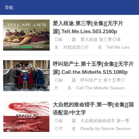
导航
爱入歧途.第三季[全集][无字片
源].Tell.Me.Lies.S03.2160p
◎标 题 爱入歧途 第三季◎译
名 对我说谎◎片 名 Tell Me Lies
Season 3◎年 代 2026◎产
地 美国◎......
[详细]
呼叫助产士.第十五季[全集][无字片
源].Call.the.Midwife.S15.1080p
◎标 题 呼叫助产士 第十五季◎
片 名 Call The Midwife Season
15◎年 代 2026◎产 地 英国
◎类 ......
[详细]
大自然的致命猎手.第一季[全集][国
语配音/中文字
幕].Deadly.by.Nature.S01.2023.216
◎标 题 大自然的致命猎手 第一季
◎片 名 Deadly by Nature Season
1◎年 代 2023◎产 地 澳大利