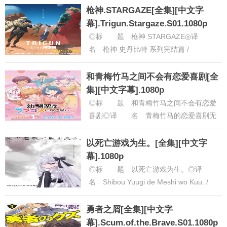
亚◎......
[详细]
枪神.STARGAZE[全集][中文字
幕].Trigun.Stargaze.S01.1080p
◎标 题 枪神 STARGAZE◎译
名 枪神 史丹比特 系列完结篇 /
TRIGUN STARGAZE：シリーズ完結編
◎片 名 TR......
[详细]
和青梅竹马之间不会有恋爱喜剧[全
集][中文字幕].1080p
◎标 题 和青梅竹马之间不会有恋爱
喜剧◎译 名 青梅竹马的恋爱喜剧无
法成立◎片 名 幼馴染とはラブコメ
にならない◎年 代 2026◎......
[详
以死亡游戏为生。[全集][中文字
细]
幕].1080p
◎标 题 以死亡游戏为生。◎译
名 Shibou Yuugi de Meshi wo Kuu. /
Playing Death Game......
[详细]
勇者之屑[全集][中文字
幕].Scum.of.the.Brave.S01.1080p