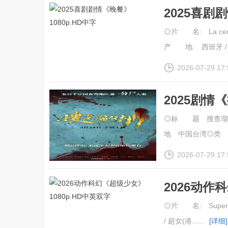
2025喜剧
◎片 名: La ce
产 地: 西班牙 / 法
2026-07-29 17:
2025剧情
◎标 题 搜查瑠公圳
地 中国台湾◎类 别 
2026-07-29 17:
2026动作
◎片 名: Supergi
/ 超女(港......
[详细]