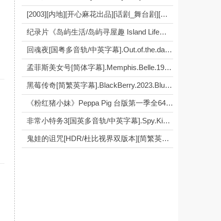
[2003][内地][开心麻花出品][话剧_舞台剧][国语中字][MP4][谢娜_何炅_于娜_汤加丽][560M]
纪录片《岛屿生活/岛屿寻屋趣 Island Life》[1080P][第7季共14集 英语中字]
回魂夜[国粤多音轨/中英字幕].Out.of.the.dark.1995.Bluray.1080pBD高清
孟菲斯美女号[简体字幕].Memphis.Belle.1990.BluRay.1080pBD高清
黑莓传奇[简繁英字幕].BlackBerry.2023.BluRay.1080pBD高清
《粉红猪小妹》Peppa Pig 台版第一季全64集avi格式640×352下载 中文发音英文字幕
非常小特务3[国英多音轨/中英字幕].Spy.Kids.3.Game.Over.2003.BluRay.1080pBD高清
鬼娃的诅咒[HDR/杜比视界双版本][简繁英双语字幕].Curse.of.Chucky.2013.UHD.BluRay.2160pBD高清