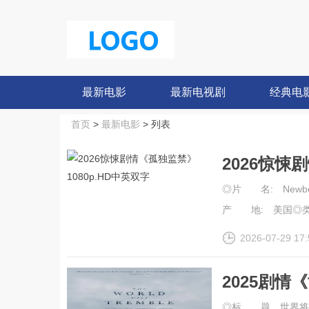
最新电影
最新电视剧
经典电
首页
>
最新电影
> 列表
2026惊悚
◎片 名: Newbo
产 地: 美国◎类 
2026-07-29 17:
2025剧情
◎标 题 世界将颤抖◎