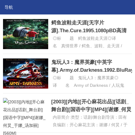
导航
鳄鱼波鞋走天涯[无字片
源].The.Cure.1995.1080pBD高清
◎标 题 鳄鱼波鞋走天涯◎译
名 真情世界 / 鳄鱼、波鞋、走天涯 /
Goodbye /My Friend◎片 名 The
Cure......
[详细]
鬼玩人3：魔界英豪[中英字
幕].Army.of.Darkness.1992.BluRay
高清
◎标 题 鬼玩人3：魔界英豪◎
译 名 Army of Darkness / 人玩鬼
3：魔界英豪 / 黑暗军团 / 黑暗大军 / 暗
黑大军......
[详细]
[2003][内地][开心麻花出品][话剧_
舞台剧][国语中字][MP4][谢娜_何炅
_于娜_汤加丽][560M]
内容简介:类型：话剧/舞台剧导演：田有
良编剧：开心麻花主演：谢娜 / 何炅 / 于
娜 / 汤加丽 / 黄妮娜 / 周大勇 /梁超等上