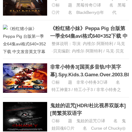
高清
◎标 题 黑莓传奇◎译 名 黑莓
◎片 名 BlackBerry◎年 代
2023◎产 地 加拿大◎类 别
剧情 / 喜剧 / 传......
[详细]
《粉红猪小妹》Peppa Pig 台版第
一季全64集avi格式640×352下载 中
文发音英文字幕
整体说明：导演: 内维尔·阿斯特利 / 马克
·贝克编剧: 内维尔·阿斯特利 / 马克·贝克
主演: 莫温娜·班克斯 / 理查德·赖丁斯 /
阿......
[详细]
非常小特务3[国英多音轨/中英字
幕].Spy.Kids.3.Game.Over.2003.Bl
高清
◎标 题 非常小特务3◎译 名
特工神童3 / 特工小子3 / 非常小特务之
3D立体出击 / 特工少年3：游戏结束◎
片 名 Spy K......
[详细]
鬼娃的诅咒[HDR/杜比视界双版本]
[简繁英双语字
幕].Curse.of.Chucky.2013.UHD.Bl
◎标 题 鬼娃的诅咒◎译 名 鬼
高清
娃回魂6◎片 名 Curse of Chucky◎