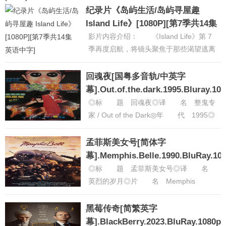
映时间：......
[详细]
纪录片《岛屿生活/岛屿寻屋趣
Island Life》[1080P][第7季共14集
英语中字]
影片内容介绍： 《Island Life》第 7
季再度启航，将镜头聚焦于那些渴望逃离
平凡日常，奔赴海岛开启新生活的家庭，
带观众领略充满魅......
[详细]
回魂夜[国粤多音轨/中英字
幕].Out.of.the.dark.1995.Bluray.10
高清
◎标 题 回魂夜◎译 名 整鬼专
家 / Out of the Dark◎年 代 1995◎
产 地 中国香港◎类 别 喜剧 /
恐怖......
[详细]
孟菲斯美女号[简体字
幕].Memphis.Belle.1990.BluRay.10
高清
◎标 题 孟菲斯美女号◎译 名
英烈的岁月◎片 名 Memphis
Belle◎年 代 1990◎产 地 英
国 / 日本 / 美国......
[详细]
黑莓传奇[简繁英字
幕].BlackBerry.2023.BluRay.1080p